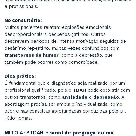
geral, o desafio está em
manter o foco em t
menos estimulantes
, como responder e-mai
organizar finanças ou cumprir prazos.
Dica prática:
Observar os contextos em que a atenção "foge
controle" é essencial. A auto-observação é um
caminhos usados durante o acompanhamento
psiquiátrico com enfoque comportamental no c
do Dr. Túlio.
MITO 3: “TDAH é apenas desatenção, 
a ver com emoções”
Realidade:
O
Transtorno de Déficit de Atenção e