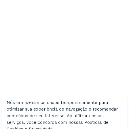
HOME
SOBRE
ESPECIALIDADES
BLOG
CONTATO
(16) 99189-6384
tulio.uftm@gmail.com
© 2022 Todos os direitos reservados |
Dr Tulio Tomaz -Psi