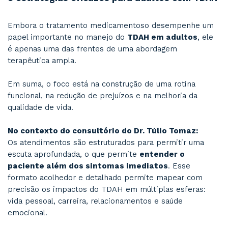
Diversos pacientes atendidos relatam históric
reprovações acadêmicas ou advertências profis
mesmo sendo competentes e inteligentes. O 
na verdade, estava na falta de um diagnóstico 
adequados. Muitos pacientes acabam por aban
estudos precocemente, devido às dificuldades 
doença impõe.
Dica prática:
Buscar ajuda não é fraqueza — é um passo em 
clareza e autonomia. O diagnóstico e plano ter
estruturado fazem toda a diferença na constru
uma rotina funcional e satisfatória.
MITO 5: “Remédios para TDAH são perigoso
viciam”