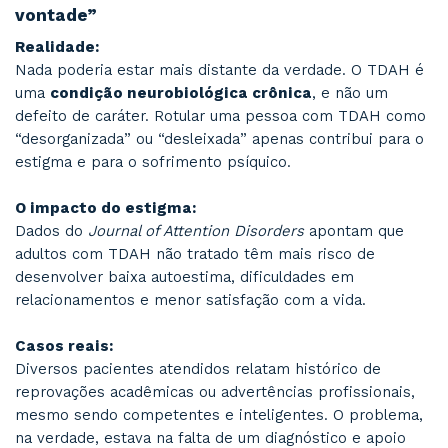
Hiperatividade
está associado, sim, a instabi
emocional. Adultos com TDAH costumam relata
dificuldade em
regular emoções
, tolerar fru
lidar com críticas. Além de a taxa de depressã
pacientes com TDAH ser o dobro da taxa dess
transtorno de humor na população geral.
Estudos científicos:
Pesquisas recentes identificam que sintomas 
impulsividade emocional e reatividade estão p
em mais de 70% dos adultos com TDAH diagno
Isso afeta diretamente a qualidade das relaçõe
e profissionais.
No consultório: