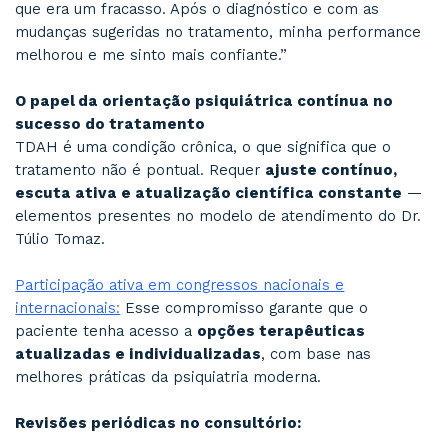
que é fundamental investigar além do
O diagnóstico do
Transtorno de Déficit de A
Hiperatividade
pode ser complexo, especial
porque muitos sintomas se sobrepõem a outro
como
ansiedade
,
depressão
,
transtornos 
até
transtornos de personalidade
.
Evidência científica:
Estudos sugerem que mais de 70% dos adulto
TDAH apresentam alguma condição associada. 
o tratamento efetivo depende de uma
avalia
abrangente e contínua
.
Como isso acontece no consultório:
O Dr. Túlio Tomaz realiza um processo diagnóst