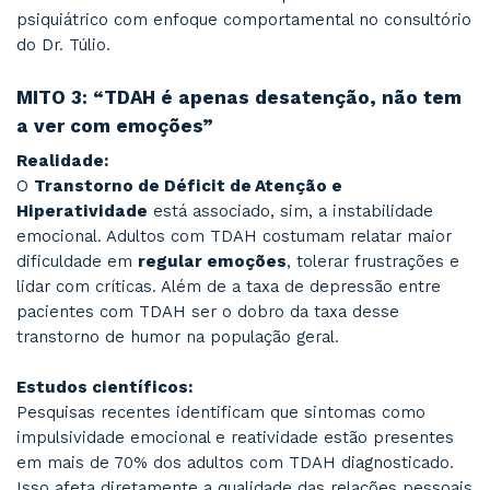
direcionamento eficaz da atenção do que em 
atenção globalmente reduzida.
O que a ciência mostra:
Estudos neurobiológicos demonstram que o cé
pessoas com TDAH possui diferenças no func
do córtex pré-frontal, área responsável pelo c
atenção, impulsividade e organização de tarefa
também uma disfunção no chamado circuito d
padrão do cérebro, e em suas relações com ou
circuitos cerebrais.
No dia a dia do consultório:
É comum ouvir: “Mas quando eu gosto do assun
consigo focar por horas!”. E isso
não exclui o
diagnóstico
, pelo contrário, pode ser um indi