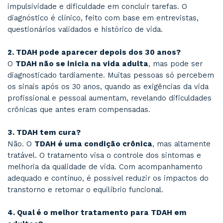
Dicas práticas aplicadas no consultório:
Use ferramentas visuais de organizaç
planners semanais ou aplicativos com lembr
inteligentes (ex: Todoist, Notion).
Divida tarefas grandes em microetap
transforme "organizar escritório" em subtar
"separar papéis", "guardar livros", "limpar mes
Crie rotinas fixas para tarefas essenc
horários definidos para dormir, comer, respo
mails etc.
Reforce positivamente cada conquist
reconheça avanços mesmo pequenos. Isso e
sistema de recompensa cerebral.
Ambiente livre de distrações
: utilize t