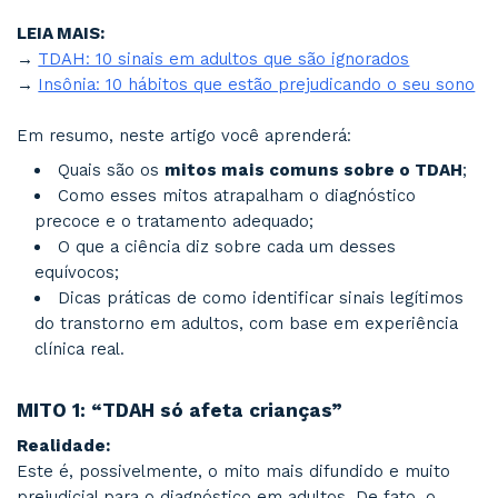
e adolescência.
Portanto, aqui no consultório do
Dr. Túlio Toma
psiquiatra com atendimento em Ribeirão P
e Franca - SP
, é comum a visita de pacientes 
que convivem há anos com dificuldades de con
organização e planejamento, sem saber que es
enfrentando manifestações clínicas do TDAH.
LEIA MAIS:
→
TDAH: 10 sinais em adultos que são ignorad
→
Insônia: 10 hábitos que estão prejudicando 
Em resumo, neste artigo você aprenderá:
Quais são os
mitos mais comuns sobre
Como esses mitos atrapalham o diagnósti