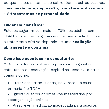
histórico, rotina e preferências. Além disso, sã
exploradas intervenções comportamentais, aju
estilo de vida e acompanhamento contínuo.
Dica prática:
Medicamentos são parte de um plano mais am
pode incluir: reorganização da rotina, técnicas 
produtividade, apoio psicoterápico e mudança
hábitos alimentares baseados em evidências.
Tratamento, acompanhamento especi
e estratégias eficazes para adultos 
Embora o tratamento medicamentoso desem
papel importante no manejo do
TDAH em adu