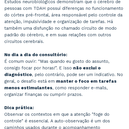
Falta de foco em reuniões e leituras;
Dificuldade em seguir uma rotina;
Sensação de “mente acelerada”;
Tomada de decisões impulsiva.
MITO 2: “Se a pessoa consegue se con
em algo que gosta, não tem TDAH”
Realidade:
O
TDAH
não é uma ausência total de atenção,
uma
disfunção na regulação da atenção
. P
com o transtorno conseguem, sim, se concentr
intensamente em atividades que despertam pr
fenômeno conhecido pelo polêmico termo
hip
problema do TDAH está em uma disfunção do