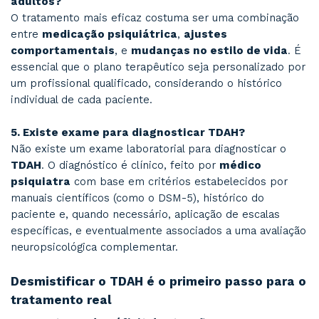
como o Pomodoro para manter foco em per
curtos com intervalos regulares.
Essas estratégias são adaptadas conforme o pe
rotina de cada paciente nas sessões com o Dr. 
Cenários comuns que ilustram o impacto 
tratamento personalizado
Paciente 1 – 34 anos, empresária
“Achei por anos que meu problema era preguiç
comecei a entender o que era TDAH, tudo fez 
Hoje, com a medicação certa e uma rotina ada
minha empresa roda com muito mais organizaç
Paciente 2 – 28 anos, profissional de TI
“Eu vivia esquecendo reuniões, perdia prazos 