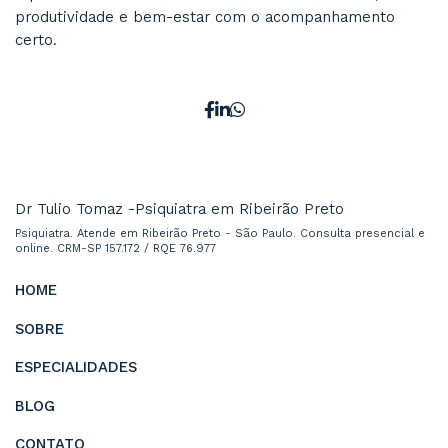
melhores práticas da psiquiatria moderna.
Revisões periódicas no consultório:
Monitoramento da resposta ao tratamento
Ajustes finos em medicação;
Suporte emocional e comportamental cont
Integração com psicoterapia quando neces
Se você ou alguém próximo sente que vive em
desorganização mental, dificuldade de foco ou
procrastinação intensa, considerar uma avalia
um
médico psiquiatra
pode ser o primeiro p
transformar a relação com sua rotina, trabalh
estar.