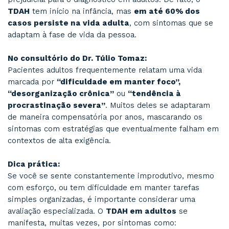
precoce e o tratamento adequado;
O que a ciência diz sobre cada um desses
equívocos;
Dicas práticas de como identificar sinais 
do transtorno em adultos, com base em expe
clínica real.
MITO 1: “TDAH só afeta crianças”
Realidade:
Este é, possivelmente, o mito mais difundido 
prejudicial para o diagnóstico em adultos. De fa
TDAH
tem início na infância, mas
em até 60%
casos persiste na vida adulta
, com sintoma
adaptam à fase de vida da pessoa.