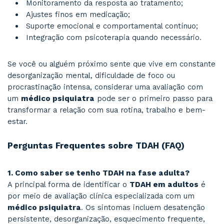
estruturado e observação longitudinal. Isso evi
comuns como:
Tratar ansiedade quando, na verdade, a c
primária é o TDAH;
Ignorar quadros depressivos mascarados 
desorganização crônica;
Prescrever medicação inadequada para q
com comorbidades não identificadas.
Estratégias práticas para organizar a rot
TDAH
Um dos maiores desafios dos adultos com TD
gestão do tempo, energia e tarefas. O cérebr
TDAH lida mal com estímulos repetitivos, taref
e recompensas adiadas.