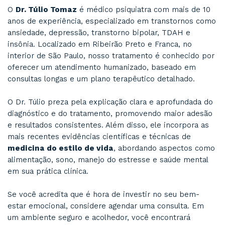
5. Quando devo procurar ajuda profissiona
sintomas interferem na sua qualidade de vida 
produtividade, é hora de buscar um médico psiq
Esse artigo foi otimizado para SEO, com palav
distribuídas de forma natural e estruturado para
escaneável e aprofundada.
Hábitos Saudáveis e Acompanhament
Psiquiátrico
Como vimos, adotar hábitos saudáveis é um p
fundamental para melhorar a saúde mental, ma
muitos casos, essas mudanças precisam ser
acompanhadas por uma avaliação mais profund