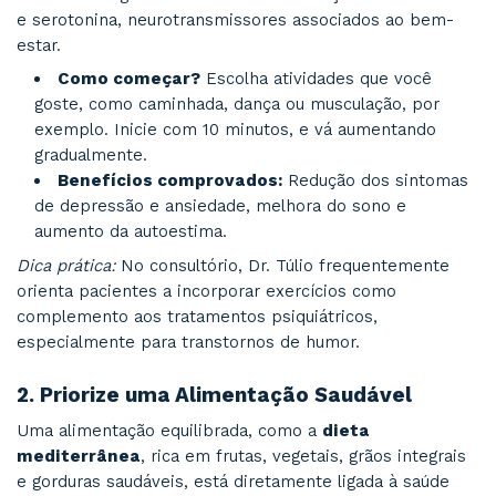
cientificamente
que podem melhorar sua sa
mental, com dicas práticas baseadas em evidê
adaptáveis ao dia a dia.
1.
Pratique Atividade Física Regula
A atividade física é um dos hábitos mais eficaz
melhorar a saúde mental. Estudos mostram qu
exercícios regulares aumentam a liberação de 
e serotonina, neurotransmissores associados 
estar.
Como começar?
Escolha atividades que
goste, como caminhada, dança ou musculação
exemplo. Inicie com 10 minutos, e vá aumen
gradualmente.
Benefícios comprovados:
Redução dos 