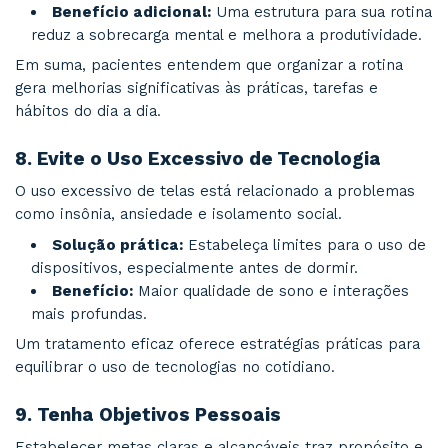
corporais. Idealmente chegando a 45 minutos
Evidência científica:
Meta-análises indi
mindfulness reduz sintomas de depressão e
a resiliência emocional.
Por conta da sua alta eficácia, o mindfulness é
frequentemente recomendado como complem
transtornos de ansiedade e de humor.
6.
Gerencie o Estresse
O estresse crônico pode desencadear ou agrav
transtornos mentais. Técnicas simples de man
estresse podem fazer uma grande diferença.
Dicas práticas:
Utilize pausas programa
trabalho, faça alongamentos e priorize tarefa