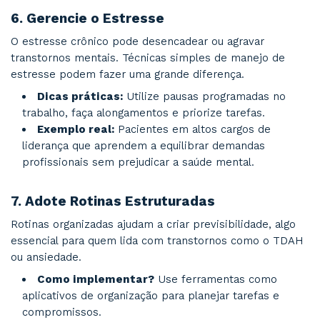
para conversar com amigos e familiares. Part
grupos ou atividades sociais pode ser um b
de partida.
Dica prática:
Um tratamento personaliz
compreende a importância de redes de apoi
acompanhar depressão e transtorno de ansi
generalizada, por exemplo.
5.
Pratique Mindfulness
A prática do mindfulness ensina a focar no pre
reduzindo os pensamentos automáticos disfunc
associados ao estresse e à ansiedade.
Como começar?
Dedique 5 a 10 minutos 
para se concentrar na respiração ou em sen