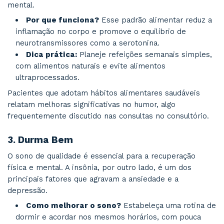
de depressão e ansiedade, melhora do sono
aumento da autoestima.
Dica prática:
No consultório, Dr. Túlio frequen
orienta pacientes a incorporar exercícios como
complemento aos tratamentos psiquiátricos,
especialmente para transtornos de humor.
2.
Priorize uma Alimentação Saudáv
Uma alimentação equilibrada, como a
dieta
mediterrânea
, rica em frutas, vegetais, grãos
e gorduras saudáveis, está diretamente ligada 
mental.
Por que funciona?
Esse padrão alimenta
inflamação no corpo e promove o equilíbrio 
neurotransmissores como a serotonina.