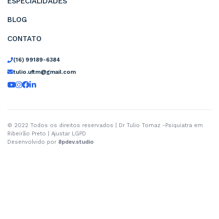
Alimentação e Sono
: A saúde alimentar 
qualidade do sono são sempre discutidas, in
ciência e uma visão prática para ajudar o pac
criar rotinas que funcionem no dia a dia.
Conexões Sociais e Propósito
: Durante
acompanhamento, os pacientes aprendem 
fortalecer suas relações interpessoais e cria
alinhadas aos seus valores, fatores essenciai
uma mente equilibrada.
Em resumo, o trabalho no consultório vai além 
sintomas. É um processo de escuta ativa, orie
detalhada e acompanhamento contínuo para q
paciente se sinta acolhido e no controle de su
mental.