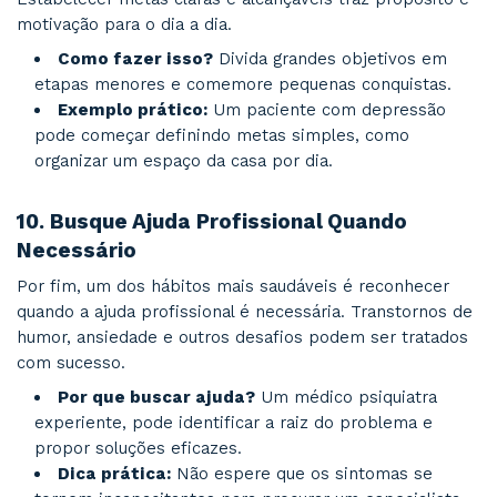
Exemplo real:
Pacientes em altos cargos
liderança que aprendem a equilibrar demand
profissionais sem prejudicar a saúde mental.
7.
Adote Rotinas Estruturadas
Rotinas organizadas ajudam a criar previsibilida
essencial para quem lida com transtornos co
ou ansiedade.
Como implementar?
Use ferramentas 
aplicativos de organização para planejar tare
compromissos.
Benefício adicional:
Uma estrutura para 
reduz a sobrecarga mental e melhora a produ
Em suma, pacientes entendem que organizar a 
gera melhorias significativas às práticas, tarefa