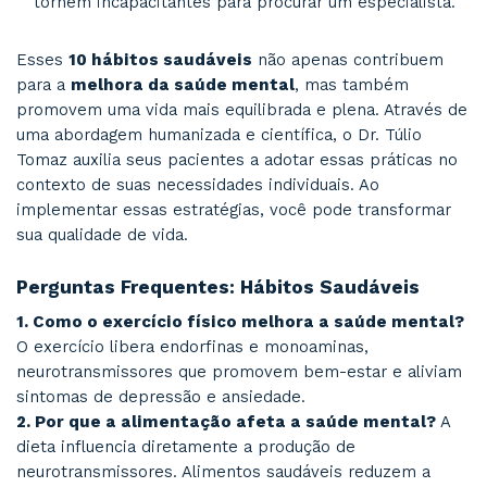
hábitos do dia a dia.
8.
Evite o Uso Excessivo de Tecnolo
O uso excessivo de telas está relacionado a p
como insônia, ansiedade e isolamento social.
Solução prática:
Estabeleça limites para
dispositivos, especialmente antes de dormir.
Benefício:
Maior qualidade de sono e int
mais profundas.
Um tratamento eficaz oferece estratégias prát
equilibrar o uso de tecnologias no cotidiano.
9.
Tenha Objetivos Pessoais
Estabelecer metas claras e alcançáveis traz pr