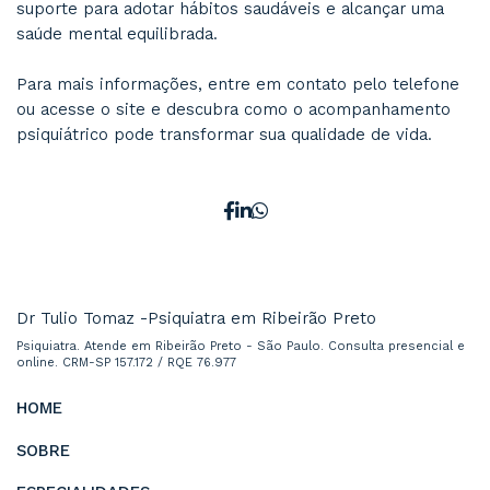
No consultório do
Dr. Túlio Tomaz
, em Ribeir
os pacientes encontram um espaço acolhedor 
compreender suas necessidades e criar estrat
personalizadas para o bem-estar emocional.
Durante as consultas, nos dedicamos a a analis
hábitos de vida do paciente, identificando asp
podem ser ajustados para potencializar os ben
práticas saudáveis. Por exemplo:
Exercício Físico
: O Dr. Túlio avalia como 
atividade física pode complementar o trata
condições como ansiedade ou depressão, aj
recomendações de acordo com as limitações
preferências do paciente.