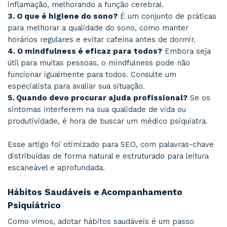
motivação para o dia a dia.
Como fazer isso?
Divida grandes objeti
etapas menores e comemore pequenas conqu
Exemplo prático:
Um paciente com dep
pode começar definindo metas simples, co
organizar um espaço da casa por dia.
10.
Busque Ajuda Profissional Quand
Necessário
Por fim, um dos hábitos mais saudáveis é rec
quando a ajuda profissional é necessária. Tran
humor, ansiedade e outros desafios podem ser
com sucesso.
Por que buscar ajuda?
Um médico psiqu