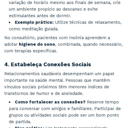
Dica prática:
Planeje refeições semanais
com alimentos naturais e evite alimentos
ultraprocessados.
Pacientes que adotam hábitos alimentares sau
relatam melhoras significativas no humor, algo
frequentemente discutido nas consultas no con
3.
Durma Bem
O sono de qualidade é essencial para a recupe
física e mental. A insônia, por outro lado, é um
principais fatores que agravam a ansiedade e a
depressão.
Como melhorar o sono?
Estabeleça uma
dormir e acordar nos mesmos horários, com