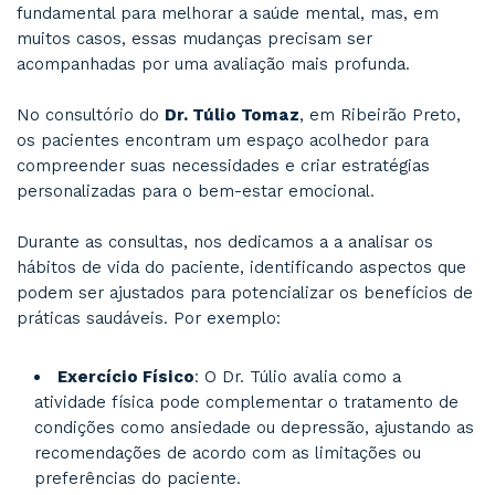
experiente, pode identificar a raiz do probl
propor soluções eficazes.
Dica prática:
Não espere que os sintoma
tornem incapacitantes para procurar um espe
Esses
10 hábitos saudáveis
não apenas cont
para a
melhora da saúde mental
, mas tam
promovem uma vida mais equilibrada e plena. 
uma abordagem humanizada e científica, o Dr. 
Tomaz auxilia seus pacientes a adotar essas pr
contexto de suas necessidades individuais. Ao
implementar essas estratégias, você pode tra
sua qualidade de vida.
Perguntas Frequentes: Hábitos Saudáv